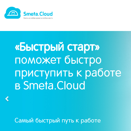
РџСЂРµРґС‹РґСѓС‰РёР№
СЃР»Р°Р№Рґ
«Быстрый старт»
поможет быстро
приступить к работе
в Smeta.Cloud
Самый быстрый путь к работе